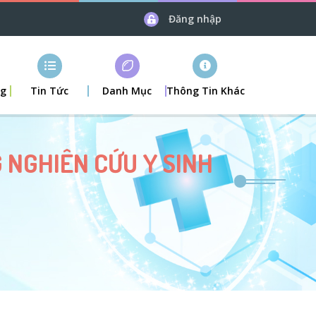
Đăng nhập
ng
Tin Tức
Danh Mục
Thông Tin Khác
 NGHIÊN CỨU Y SINH