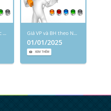
QUYẾT ĐỊNH Về việc công khai tài sản công tại Bệnh viện năm 2025
Giá VP và BH theo NQ68
01/01/2025
XEM THÊM