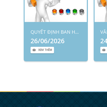
QUYẾT ĐỊNH BAN HÀNH QUY ĐỊNH TIÊU CHUẨN CHỨC DANH VIÊN CHỨC QUẢN LÝ TRONG ĐƠN VỊ SỰ NGHIỆP CÔNG LẬP THUỘC THÀNH PHỐ ĐÀ NẴNG
VĂ
26/06/2026
2
XEM THÊM