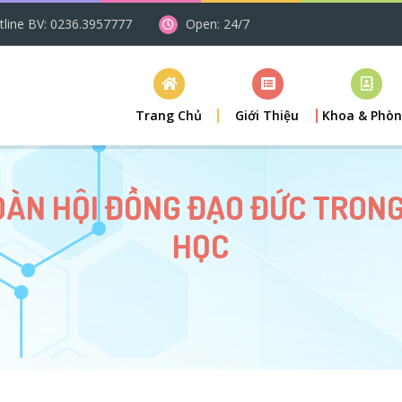
tline BV: 0236.3957777
Open: 24/7
Trang Chủ
Giới Thiệu
Khoa & Phò
OÀN HỘI ĐỒNG ĐẠO ĐỨC TRONG
HỌC