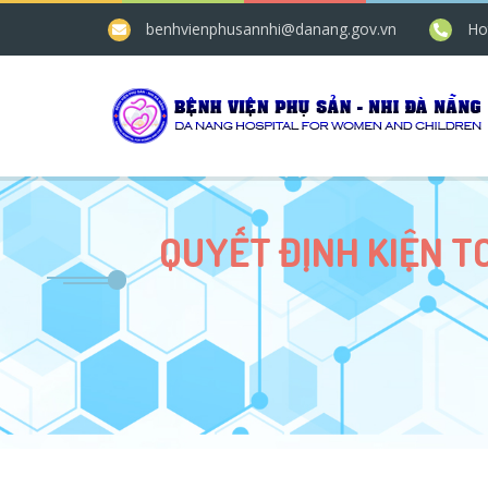
benhvienphusannhi@danang.gov.vn
Ho
QUYẾT ĐỊNH KIỆN T