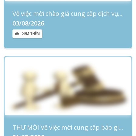
Về việc mời chào giá cung cấp dịch vụ thẩm định giá Gói thầu: Sử dụng một phần diện tích mặt bằng tại Bệnh viện Phụ sản-Nhi Đà Nẵng vào mục đích cho thuê
03/08/2026
XEM THÊM
THƯ MỜI Về việc mời cung cấp báo giá nâng cấp chức năng phần mềm Quản lý bệnh viện