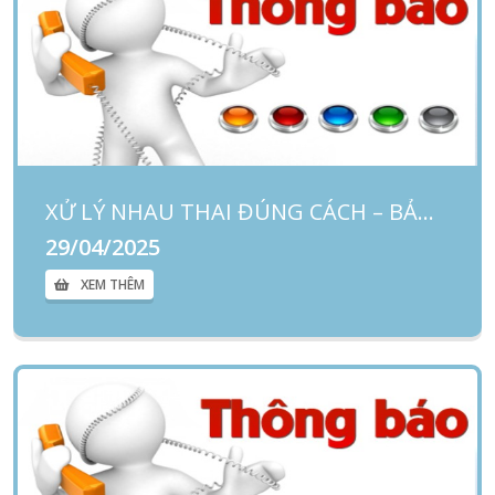
XỬ LÝ NHAU THAI ĐÚNG CÁCH – BẢO VỆ SỨC KHỎE CỘNG ĐỒNG
29/04/2025
XEM THÊM