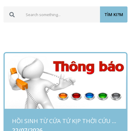
TÌM KI?M
HỒI SINH TỪ CỬA TỬ KỊP THỜI CỨU SỐNG BỆNH NHI VIÊM CƠ TIM TỐI CẤP BIẾN CHỨNG SỐC TIM, RỐI LOẠN NHỊP TIM NẶNG, NGƯNG TIM NHỜ KỸ THUẬT ECMO
22/07/2026