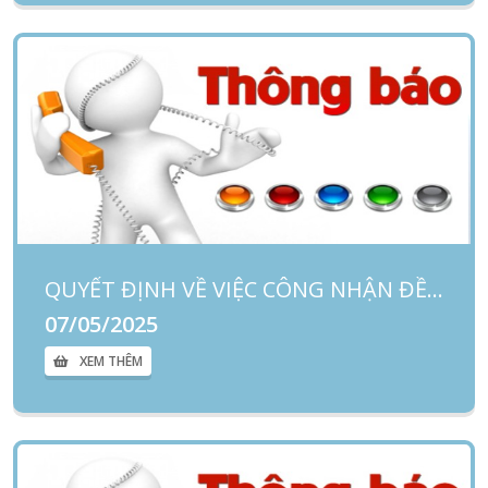
QUYẾT ĐỊNH VỀ VIỆC CÔNG NHẬN ĐỀ TÀI NGHIÊN CỨU KHOA HỌC VÀ SÁNG KIẾN CẢI TIẾN CẤP CƠ SỞ NĂM 2024
07/05/2025
XEM THÊM