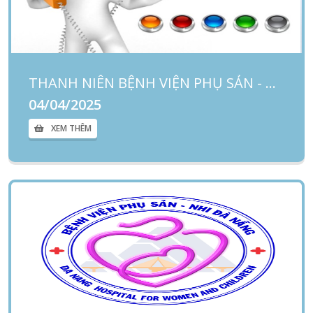
THANH NIÊN BỆNH VIỆN PHỤ SẢN - NHI ĐÀ NẴNG TRONG THỜI KỲ MỚI VÀ ỨNG DỤNG CÔNG NGHỆ AI TRONG LĨNH VỰC Y TẾ
04/04/2025
XEM THÊM