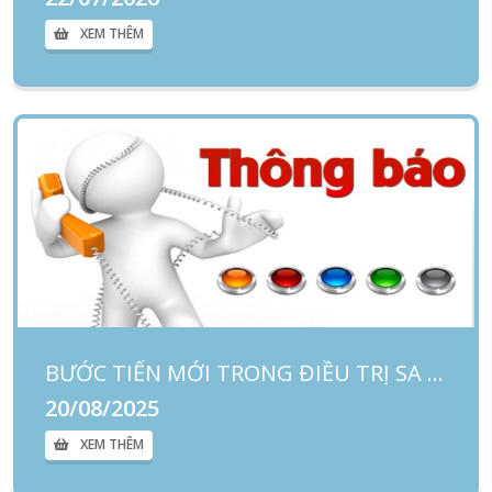
XEM THÊM
BƯỚC TIẾN MỚI TRONG ĐIỀU TRỊ SA TỬ CUNG TẠI BỆNH VIỆN PHỤ SẢN - NHI ĐÀ NẴNG
20/08/2025
XEM THÊM