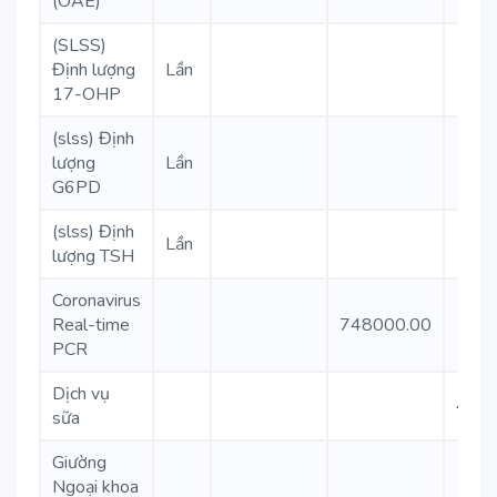
(OAE)
(SLSS)
Định lượng
Lần
1600
17-OHP
(slss) Định
lượng
Lần
1000
G6PD
(slss) Định
Lần
1000
lượng TSH
Coronavirus
Real-time
748000.00
PCR
Dịch vụ
4950
sữa
Giường
Ngoại khoa