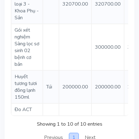
loại 3 -
320700.00
320700.00
Khoa Phụ -
Sản
Gói xét
nghiệm
Sàng lọc sơ
300000.00
3000
sinh 02
bệnh cơ
bản
Huyết
tương tươi
Túi
200000.00
200000.00
2000
đông lạnh
150ml
Đo ACT
1900
Showing 1 to 10 of 10 entries
Previous
1
Next