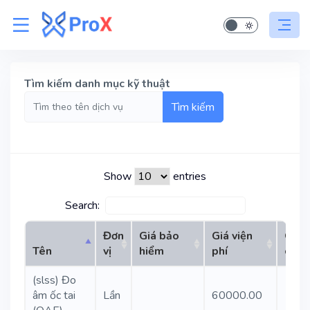
Tìm kiếm danh mục kỹ thuật
Tìm kiếm
Show
entries
Search:
Đơn
Giá bảo
Giá viện
Giá 
Tên
vị
hiểm
phí
cầu
(slss) Đo
âm ốc tai
Lần
60000.00
1310